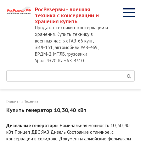
Перейти
РосРезервы - военная
к
техника с консервации и
контенту
хранения купить
Продажа техники с консервации и
хранения. Купить технику в
военных частях ГАЗ-66 кунг,
ЗИЛ-131, автомобили УАЗ-469,
БРДМ-2, МТЛБ, грузовики
Урал-4320, КамАЗ-4310
Поиск:
Главная
»
Техника
Купить генератор 10,30,40 кВт
Дизельные генераторы
Номинальная мощность 10, 30, 40
кВт Прицеп ДВС ЯАЗ Дизель Состояние отличное, с
консервации в солидоле Документы армейские формуляры