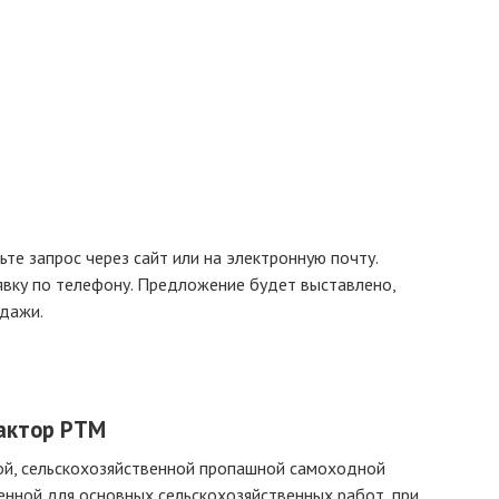
те запрос через сайт или на электронную почту.
явку по телефону. Предложение будет выставлено,
одажи.
рактор РТМ
ой, сельскохозяйственной пропашной самоходной
енной для основных сельскохозяйственных работ, при