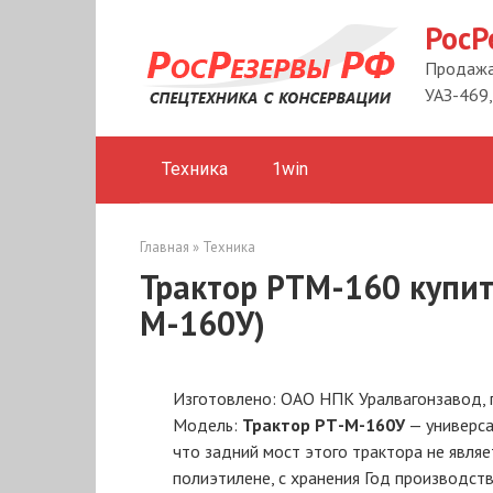
Перейти
РосР
к
контенту
Продажа 
УАЗ-469,
Техника
1win
Главная
»
Техника
Трактор РТМ-160 купит
М-160У)
Изготовлено: ОАО НПК Уралвагонзавод, г
Модель:
Трактор РТ-М-160У
— универса
что задний мост этого трактора не явля
полиэтилене, с хранения Год производст