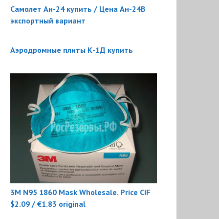
Самолет Ан-24 купить / Цена Ан-24В
экспортный вариант
Аэродромные плиты К-1Д купить
3M N95 1860 Mask Wholesale. Price CIF
$2.09 / €1.83 original