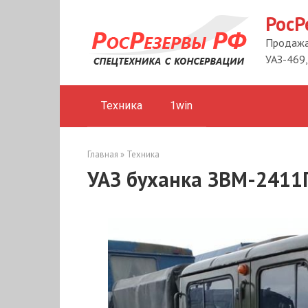
Перейти
РосР
к
контенту
Продажа 
УАЗ-469,
Техника
1win
Главная
»
Техника
УАЗ буханка ЗВМ-2411Г