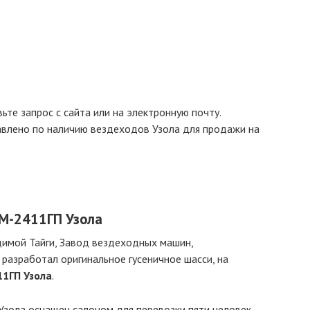
вьте запрос с сайта или на электронную почту.
влено по наличию вездеходов Узола для продажи на
ВМ-2411ГП Узола
димой Тайги, Завод вездеходных машин,
разработал оригинальное гусеничное шасси, на
1ГП Узола
.
Узола оснащен салоном для перевозки пяти человек,