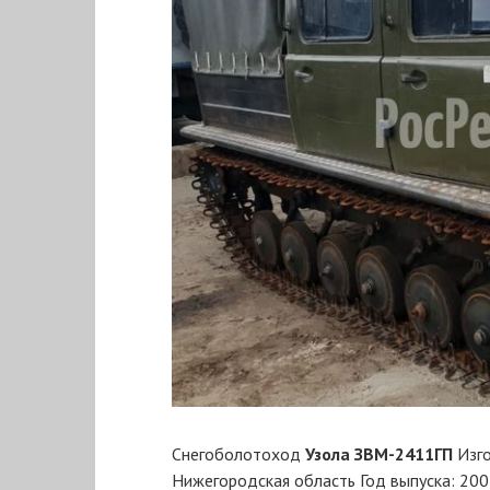
Снегоболотоход
Узола ЗВМ-2411ГП
Изго
Нижегородская область Год выпуска: 200