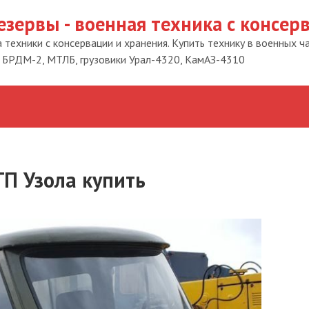
езервы - военная техника с консер
техники с консервации и хранения. Купить технику в военных ч
 БРДМ-2, МТЛБ, грузовики Урал-4320, КамАЗ-4310
П Узола купить