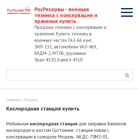
Перейти
РосРезервы - военная
к
техника с консервации и
контенту
хранения купить
Продажа техники с консервации и
хранения. Купить технику в
военных частях ГАЗ-66 кунг,
ЗИЛ-131, автомобили УАЗ-469,
БРДМ-2, МТЛБ, грузовики
Урал-4320, КамАЗ-4310
Поиск:
Главная
»
Техника
Кислородная станция купить
Мобильная
кислородная станция
для заправки баллонов
кислородом и азотом Состояние: станция новая с
консервации в солидоле Модель: АКДС-70М2-01,