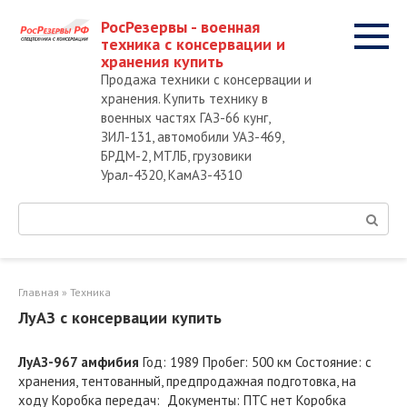
Перейти
РосРезервы - военная
к
техника с консервации и
контенту
хранения купить
Продажа техники с консервации и
хранения. Купить технику в
военных частях ГАЗ-66 кунг,
ЗИЛ-131, автомобили УАЗ-469,
БРДМ-2, МТЛБ, грузовики
Урал-4320, КамАЗ-4310
Поиск:
Главная
»
Техника
ЛуАЗ с консервации купить
ЛуАЗ-967 амфибия
Год: 1989 Пробег: 500 км Состояние: с
хранения, тентованный, предпродажная подготовка, на
ходу Коробка передач: Документы: ПТС нет Коробка