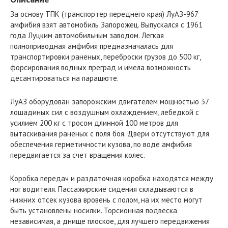
За основу ТПК (транспортер переднего края) ЛуАЗ-967
амфибия взят автомобиль Запорожец. Выпускался с 1961
года Луцким автомобильным заводом. Легкая
полноприводная амфибия предназначалась для
транспортировки раненых, переброски грузов до 500 кг,
форсирования водных преград и имела возможность
десантироваться на парашюте.
ЛуАЗ оборудован запорожским двигателем мощностью 37
лошадиных сил с воздушным охлаждением, лебедкой с
усилием 200 кг с тросом длинной 100 метров для
вытаскивания раненых с поля боя. Двери отсутствуют для
обеспечения герметичности кузова, по воде амфибия
передвигается за счет вращения колес.
Коробка передач и раздаточная коробка находятся между
ног водителя. Пассажирские сидения складываются в
нижних отсек кузова вровень с полом, на их место могут
быть установлены носилки. Торсионная подвеска
независимая, а днище плоское, для лучшего передвижения