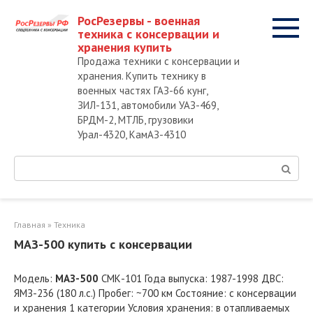
Перейти
РосРезервы - военная
к
техника с консервации и
контенту
хранения купить
Продажа техники с консервации и
хранения. Купить технику в
военных частях ГАЗ-66 кунг,
ЗИЛ-131, автомобили УАЗ-469,
БРДМ-2, МТЛБ, грузовики
Урал-4320, КамАЗ-4310
Поиск:
Главная
»
Техника
МАЗ-500 купить с консервации
Модель:
МАЗ-500
СМК-101 Года выпуска: 1987-1998 ДВС:
ЯМЗ-236 (180 л.с.) Пробег: ~700 км Состояние: с консервации
и хранения 1 категории Условия хранения: в отапливаемых