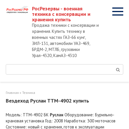
Перейти
РосРезервы - военная
к
техника с консервации и
контенту
хранения купить
Продажа техники с консервации и
хранения. Купить технику в
военных частях ГАЗ-66 кунг,
ЗИЛ-131, автомобили УАЗ-469,
БРДМ-2, МТЛБ, грузовики
Урал-4320, КамАЗ-4310
Поиск:
Главная
»
Техника
Вездеход Руслан ТТМ-4902 купить
Модель: ТТМ-4902 БК
Руслан
Оборудование: Бурильно-
крановая установка Год: 2008 Наработка: 300 моточасов
Состояние: новый с хранения, готов к эксплуатации