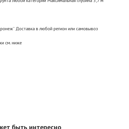
грунта любой категории Максимальная глубина 3,7 м
ронеж” Доставка в любой регион или самовывоз
и см. ниже
жет быть интересно