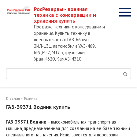
Перейти
РосРезервы - военная
к
техника с консервации и
контенту
хранения купить
Продажа техники с консервации и
хранения. Купить технику в
военных частях ГАЗ-66 кунг,
ЗИЛ-131, автомобили УАЗ-469,
БРДМ-2, МТЛБ, грузовики
Урал-4320, КамАЗ-4310
Поиск:
Главная
»
Техника
ГАЗ-39371 Водник купить
ГАЗ-39371 Водник
– высокомобильная транспортная
машина, предназначенная для создания на ее базе техники
специального назначения. Используется для перевозки